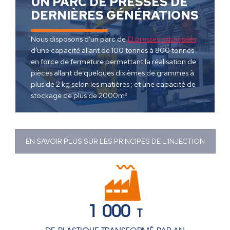
UN PARC DE PRESSES DE
DERNIÈRES GÉNÉRATIONS
Nous disposons d’un parc de
13 presses robotisées
d’une capacité allant de 100 tonnes à 800 tonnes
en force de fermeture permettant la réalisation de
pièces allant de quelques dixièmes de grammes à
plus de 2 kg selon les matières ; et une capacité de
stockage de plus de 2000m²
EN SAVOIR PLUS SUR LES PRINCIPES DE L'INJECTION
1 000
T